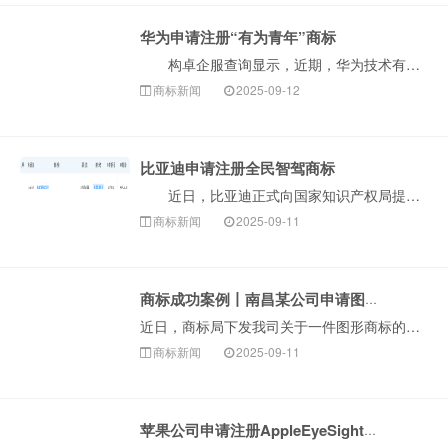
华为申请注册“有为青年”商标
构卓企服查询显示，近期，华为技术有限公司申请注册3枚“有为青年”商标，国际分类为科学仪器、广告销售，当前商标状态均为等待实质审查。此举表明华为正进···
商标新闻
2025-09-12
比亚迪申请注册全民智驾商标
近日，比亚迪正式向国家知识产权局提交了“全民智驾”商标的注册申请。该商标申请信息已在国家知识产权局官网公示，申请类别为第9类，涵盖电子产品、计算机···
商标新闻
2025-09-11
商标成功案例丨南昌某公司申请图形商标因近似被驳回，复审成功！
近日，商标局下发我司关于一件图形商标的驳回复审决定书。该商标在审查过程中，因与在先商标近似被商标局予以驳回，申请人委托我司代理向商标局提交驳回复审。一···
商标新闻
2025-09-11
苹果公司申请注册AppleEyeSight商标