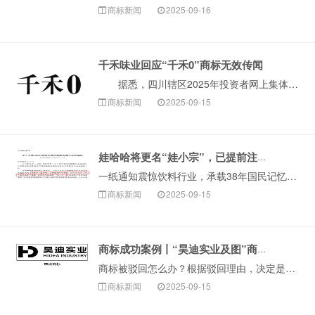
商标新闻
2025-09-16
千禾味业回应“千禾0”商标无效传闻
据悉，四川辖区2025年投资者网上集体接待日及半年报业绩说明会在线上举行。千禾味业相关负责人在回应投资者提问时表示，有关“千禾0”商标被宣告无效的···
商标新闻
2025-09-15
娃哈哈将更名“娃小宗”，已提前注册商标！
一纸通知震惊饮料行业，承载38年国民记忆的“娃哈哈”品牌可能即将告别舞台。9月12日，娃哈哈集团旗下杭州娃哈哈宏辉食品饮料有限···
商标新闻
2025-09-15
商标成功案例丨“昊迪实业及图”商标驳回复审成功
商标被驳回怎么办？根据驳回理由，决定是否申请驳回复审很关键。比如当商标因近似这种非绝对禁止性原因被驳回，可以尝试争取复审。今天，构卓给大家分享近期成功···
商标新闻
2025-09-15