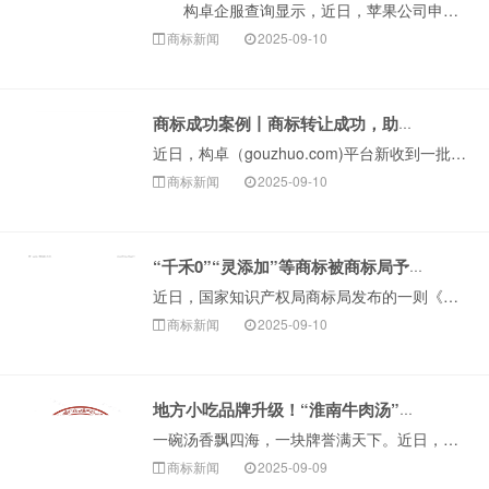
构卓企服查询显示，近日，苹果公司申请注册一枚“APPLE EYESIGHT”商标，国际分类为科学仪器，当前商标状态为等待实质审查。 公开信息显示···
商标新闻
2025-09-10
商标成功案例丨商标转让成功，助力企业快速获品牌资产
近日，构卓（gouzhuo.com)平台新收到一批国家知识产权局商标局下发的《商标转让证明》，成功促成数十件优质商标完成转让。这些成功转让的商标资源涵···
商标新闻
2025-09-10
“千禾0”“灵添加”等商标被商标局予以无效！
近日，国家知识产权局商标局发布的一则《注册商标宣告无效公告》显示，沈阳某美容公司申请的“灵添加”商标被正式宣告无效。看到&ld···
商标新闻
2025-09-10
地方小吃品牌升级！“淮南牛肉汤”正式获批注册！
一碗汤香飘四海，一块牌誉满天下。近日，由安徽省淮南市淮南牛肉汤产业发展协会提交的“淮南牛肉汤”集体商标（图形）获准注册。这标志着淮南牛肉汤产业迎来发展···
商标新闻
2025-09-09