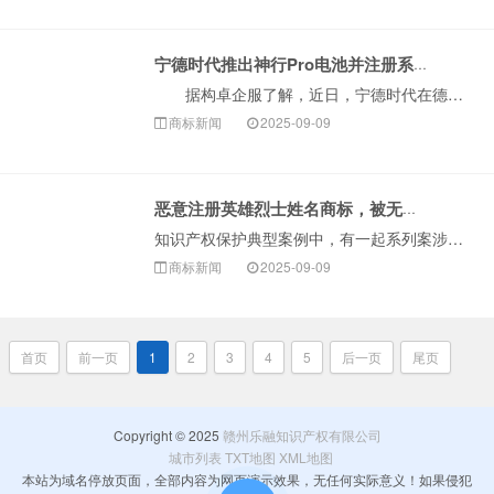
宁德时代推出神行Pro电池并注册系列商标
据构卓企服了解，近日，宁德时代在德国慕尼黑车展发布NP3.0电池安全技术平台，并推出首款磷酸铁锂动力电池‘神行Pro’。查询显示，宁德时代已申请注···
商标新闻
2025-09-09
恶意注册英雄烈士姓名商标，被无效！
知识产权保护典型案例中，有一起系列案涉及恶意注册英雄烈士姓名商标。据悉，部分企业或个人在果酒（含酒精）、葡萄酒、钓鱼用具、洗衣液等多个商品类别上申请注···
商标新闻
2025-09-09
首页
前一页
1
2
3
4
5
后一页
尾页
Copyright © 2025
赣州乐融知识产权有限公司
城市列表
TXT地图
XML地图
本站为域名停放页面，全部内容为网页演示效果，无任何实际意义！如果侵犯