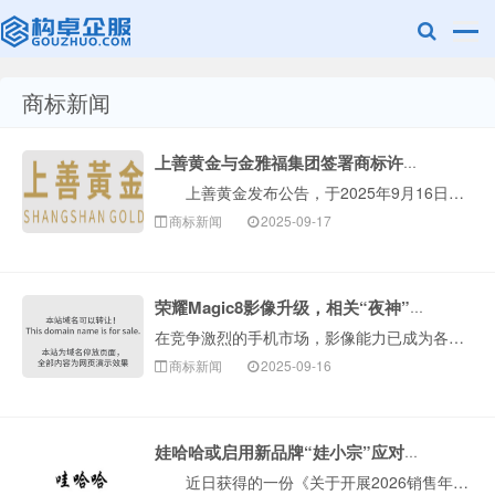
商标新闻
赣州乐融知识
上善黄金与金雅福集团签署商标许可协议
上善黄金发布公告，于2025年9月16日，深圳金雅福控股集团有限公司(金雅福集团)作为许可方已与本公司全资附属公司香港上善科技发展有限公司(上善科···
商标新闻
2025-09-17
荣耀Magic8影像升级，相关“夜神”商标已布局！
在竞争激烈的手机市场，影像能力已成为各大品牌角逐的焦点。近期，荣耀终端股份有限公司（简称荣耀）的CEO官宣预热了Magic8系列新机，并透露了“两亿长···
产权有限公司
商标新闻
2025-09-16
娃哈哈或启用新品牌“娃小宗”应对商标风险
近日获得的一份《关于开展2026销售年度经销商沟通工作的通知》显示，自娃哈哈集团创始人离世后，公司正努力推进解决历史遗留问题。为维护“娃哈哈”品牌···